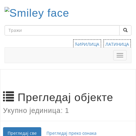
ЋИРИЛИЦА
ЛАТИНИЦА
Тоггле
навига
Прегледај објекте
Укупно јединица: 1
Прегледај све
Прегледај преко ознака