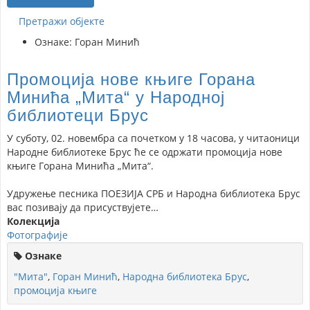
Претражи објекте
Ознаке: Горан Минић
Промоција нове књиге Горана
Минића „Мита“ у Народној
библиотеци Брус
У суботу, 02. новембра са почетком у 18 часова, у читаоници
Народне библиотеке Брус ће се одржати промоција нове
књиге Горана Минића „Мита“.
Удружење песника ПОЕЗИЈА СРБ и Народна библиотека Брус
вас позивају да присуствујете…
Колекција
Фотографије
Ознаке
"Мита"
,
Горан Минић
,
Народна библиотека Брус
,
промоција књиге