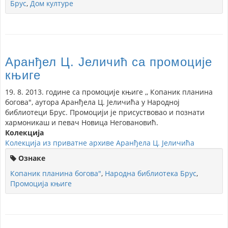
Брус
,
Дом културе
Аранђел Ц. Јеличић са промоције
књиге
19. 8. 2013. године са промоције књиге ,, Копаник планина
богова", аутора Аранђела Ц. Јеличића у Народној
библиотеци Брус. Промоцији је присуствовао и познати
хармоникаш и певач Новица Неговановић.
Колекција
Колекција из приватне архиве Аранђела Ц. Јеличића
Ознаке
Копаник планина богова"
,
Народна библиотека Брус
,
Промоција књиге