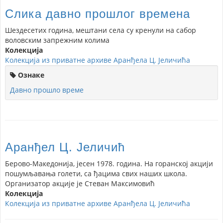
Слика давно прошлог времена
Шездесетих година, мештани села су кренули на сабор
воловским запрежним колима
Колекција
Колекција из приватне архиве Аранђела Ц. Јеличића
Ознаке
Давно прошло време
Аранђел Ц. Јеличић
Берово-Македонија, јесен 1978. година. На горанској акцији
пошумљавања голети, са ђацима свих наших школа.
Организатор акције је Стеван Максимовић
Колекција
Колекција из приватне архиве Аранђела Ц. Јеличића