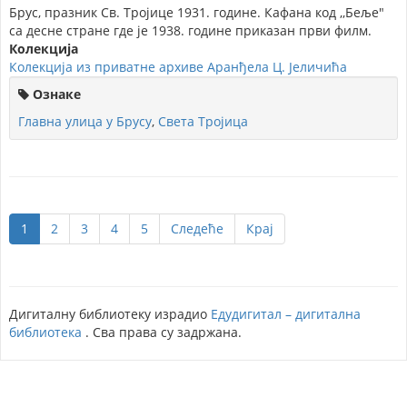
Брус, празник Св. Тројице 1931. године. Кафана код ,,Беље"
са десне стране где је 1938. године приказан први филм.
Колекција
Колекција из приватне архиве Аранђела Ц. Јеличића
Ознаке
Главна улица у Брусу
,
Света Тројица
1
2
3
4
5
Следеће
Крај
Дигиталну библиотеку израдио
Едудигитал – дигитална
библиотека
. Сва права су задржана.