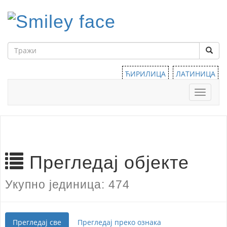
ЋИРИЛИЦА
ЛАТИНИЦА
Тоггле
навига
Прегледај објекте
Укупно јединица: 474
Прегледај све
Прегледај преко ознака