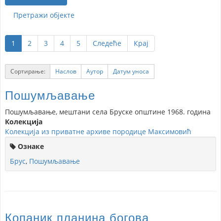
Претражи објекте
1
2
3
4
5
Следеће
Крај
Сортирање:
Наслов
Аутор
Датум уноса
Пошумљавање
Пошумљавање, мештани села Бруске општине 1968. година
Колекција
Колекција из приватне архиве породице Максимовић
Ознаке
Брус
,
Пошумљавање
Копаник планина богова