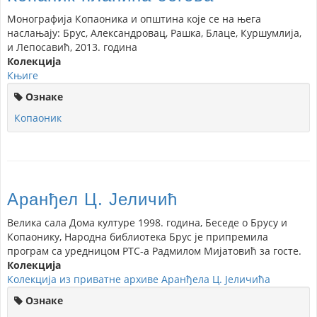
Монографија Копаоника и општина које се на њега
наслањају: Брус, Александровац, Рашка, Блаце, Куршумлија,
и Лепосавић, 2013. година
Колекција
Књиге
Ознаке
Копаоник
Аранђел Ц. Јеличић
Велика сала Дома културе 1998. година, Беседе о Брусу и
Копаонику, Народна библиотека Брус је припремила
програм са уредницом РТС-а Радмилом Мијатовић за госте.
Колекција
Колекција из приватне архиве Аранђела Ц. Јеличића
Ознаке