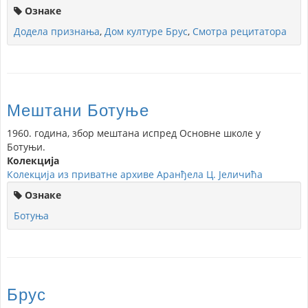
Ознаке
Додела признања
,
Дом културе Брус
,
Смотра рецитатора
Мештани Ботуње
1960. година, збор мештана испред Основне школе у
Ботуњи.
Колекција
Колекција из приватне архиве Аранђела Ц. Јеличића
Ознаке
Ботуња
Брус