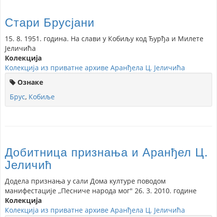
Стари Брусјани
15. 8. 1951. година. На слави у Кобиљу код Ђурђа и Милете
Јеличића
Колекција
Колекција из приватне архиве Аранђела Ц. Јеличића
Ознаке
Брус
,
Кобиље
Добитница признања и Аранђел Ц.
Јеличић
Додела признања у сали Дома културе поводом
манифестације ,,Песниче народа мог" 26. 3. 2010. године
Колекција
Колекција из приватне архиве Аранђела Ц. Јеличића