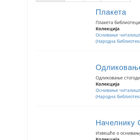
Плакета
Плакета библиотеци
Колекција
Оснивање читалишт
(Народна библиотек
Одликовање
Одликовање стогод
Колекција
Оснивање читалишт
(Народна библиотек
Начелнику 
Извешће о оснивањ
Колекција