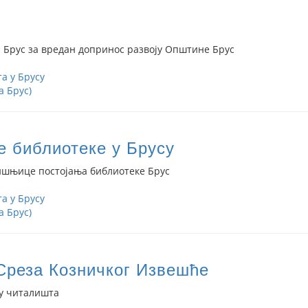
 Брус за вредан допринос развоју Општине Брус
а у Брусу
а Брус)
 библиотеке у Брусу
ишњице постојања библиотеке Брус
а у Брусу
а Брус)
Среза Козничког Извешће
у читалишта