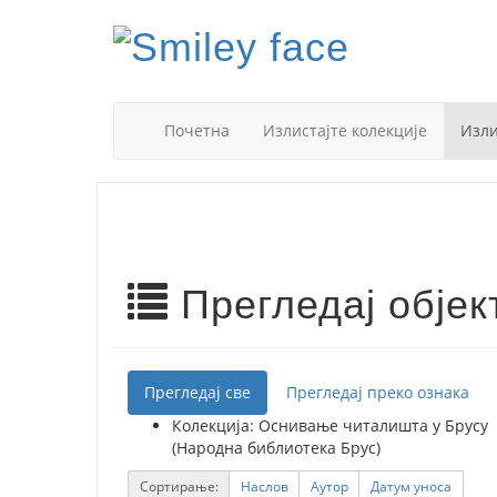
Почетна
Излистајте колекције
Изли
Прегледај обје
Прегледај све
Прегледај преко ознака
Колекција: Оснивање читалишта у Брусу
(Народна библиотека Брус)
Сортирање:
Наслов
Аутор
Датум уноса