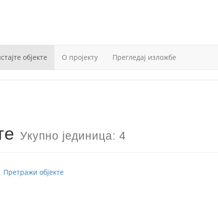
стајте објекте
О пројекту
Прегледај изложбе
кте
Укупно јединица: 4
Претражи објекте